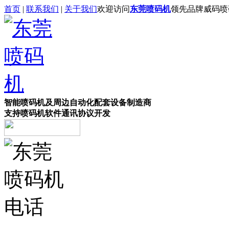
首页
|
联系我们
|
关于我们
欢迎访问
东莞喷码机
领先品牌威码喷
智能喷码机及周边自动化配套设备制造商
支持喷码机软件通讯协议开发