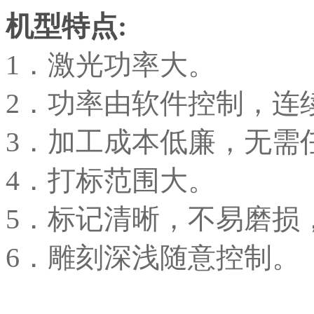
机型特点:
1．激光功率大。
2．功率由软件控制，连
3．加工成本低廉，无需
4．打标范围大。
5．标记清晰，不易磨损
6．雕刻深浅随意控制。