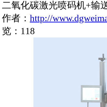
二氧化碳激光喷码机+输
作者：
http://www.dgweim
览：118