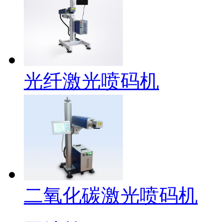
光纤激光喷码机
二氧化碳激光喷码机