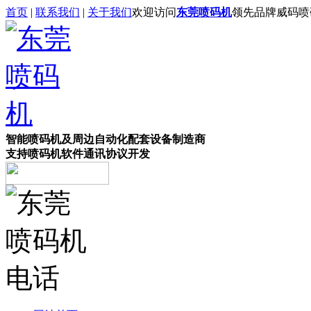
首页
|
联系我们
|
关于我们
欢迎访问
东莞喷码机
领先品牌威码喷
智能喷码机及周边自动化配套设备制造商
支持喷码机软件通讯协议开发