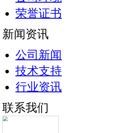
荣誉证书
新闻资讯
公司新闻
技术支持
行业资讯
联系我们