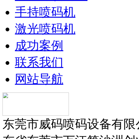
手持喷码机
激光喷码机
成功案例
联系我们
网站导航
东莞市威码喷码设备有限公司