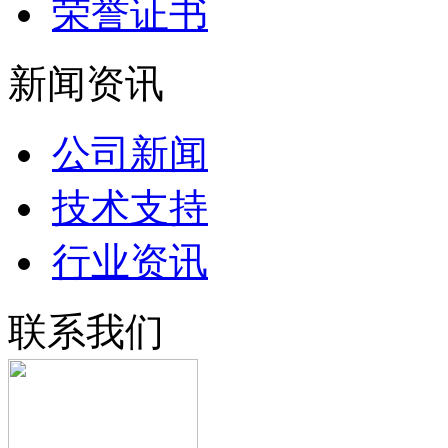
荣誉证书
新闻资讯
公司新闻
技术支持
行业资讯
联系我们