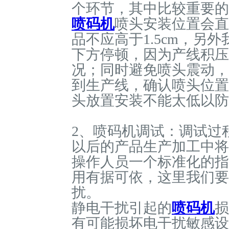
个环节，其中比较重要的
喷码机
喷头安装位置会直
品不应高于1.5cm，另
下方停顿，因为产线积压
况；同时避免喷头震动，
到生产线，确认喷头位置
头放置安装不能太低以防
2、喷码机调试：调试过
以后的产品生产加工中将
操作人员一个标准化的指
用有据可依，这里我们要
扰。
静电干扰引起的
喷码机
损
有可能损坏电干扰敏感设