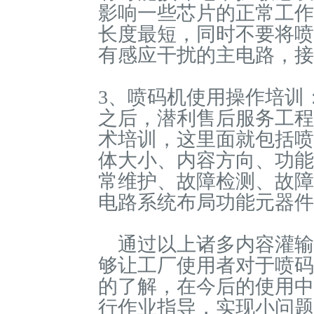
影响一些芯片的正常工作
长度最短，同时不要将喷
有感应干扰的主电路，接
3、喷码机使用操作培训
之后，潜利售后服务工程
术培训，这里面就包括喷
体大小、内容方向、功能
常维护、故障检测、故障
电路系统布局功能元器件
通过以上诸多内容灌输，
够让工厂使用者对于喷码
的了解，在今后的使用中
行作业指导，实现小问题