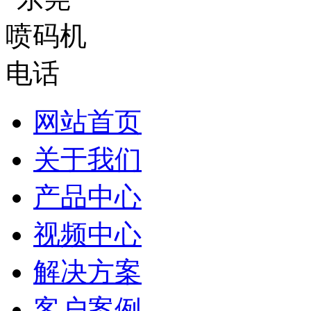
网站首页
关于我们
产品中心
视频中心
解决方案
客户案例