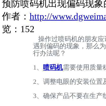
预防喷码机出现偏码现象
作者：
http://www.dgweim
览：152
操作过喷码机的朋友应
遇到偏码的现象，那么为
行办法呢？
1、
喷码机
需要使用质量
2、调整电眼的安装位置
3、确保产品不要在生产