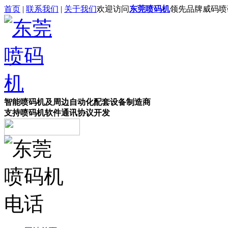
首页
|
联系我们
|
关于我们
欢迎访问
东莞喷码机
领先品牌威码喷
智能喷码机及周边自动化配套设备制造商
支持喷码机软件通讯协议开发