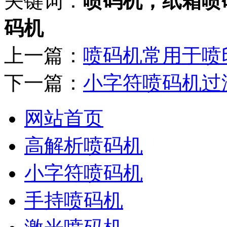
关键词：
喷码机，纸箱喷
码机
上一篇：
喷码机常用于喷
下一篇：
小字符喷码机过
网站首页
高解析喷码机
小字符喷码机
手持喷码机