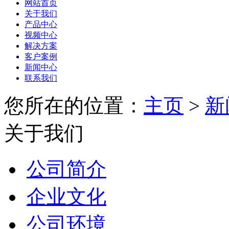
网站首页
关于我们
产品中心
视频中心
解决方案
客户案例
新闻中心
联系我们
您所在的位置：
主页
>
新
关于我们
公司简介
企业文化
公司环境