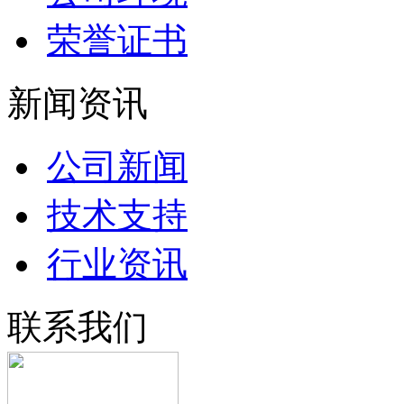
荣誉证书
新闻资讯
公司新闻
技术支持
行业资讯
联系我们