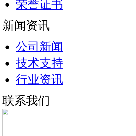
荣誉证书
新闻资讯
公司新闻
技术支持
行业资讯
联系我们