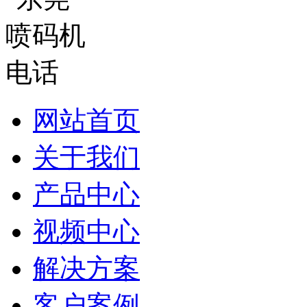
网站首页
关于我们
产品中心
视频中心
解决方案
客户案例