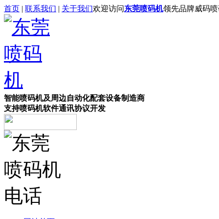
首页
|
联系我们
|
关于我们
欢迎访问
东莞喷码机
领先品牌威码喷
智能喷码机及周边自动化配套设备制造商
支持喷码机软件通讯协议开发