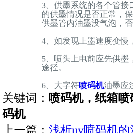
3、供墨系统的各个管接
的供墨情况是否正常，保
供墨管内油墨没气泡，否
4、如发现上墨速度变慢
5、喷头上电前应先供墨
途径。
6、大字符
喷码机
油墨应
关键词：
喷码机，纸箱喷
码机
上一篇：
浅析uv喷码机