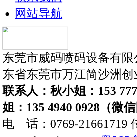
网站导航
东莞市威码喷码设备有限公司
东省东莞市万江简沙洲创
联系人：秋小姐：153 777
姐：135 4940 0928（
电 话：0769-21661719 