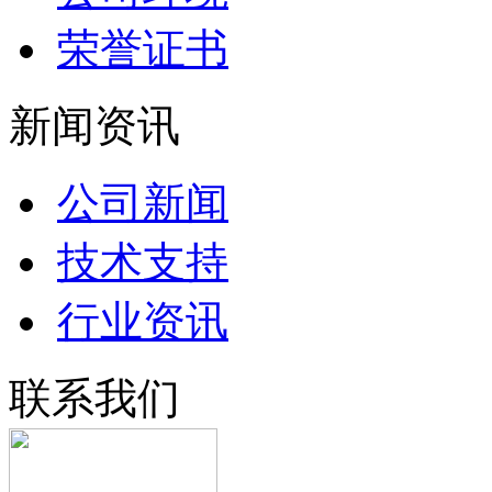
荣誉证书
新闻资讯
公司新闻
技术支持
行业资讯
联系我们