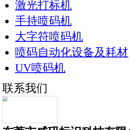
激光打标机
手持喷码机
大字符喷码机
喷码自动化设备及耗材
UV喷码机
联系我们