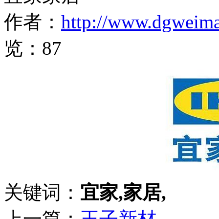
作者：
http://www.dgweim
览：87
关键词：
宜家,家居,
上一篇：
王子新材