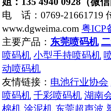
姐：135 4940 0928（
电 话：0769-21661719 
www.dgweima.com
粤ICP备
主要产品：
东莞喷码机
二
喷码机
小型手持喷码机
动喷码机
友情链接：
电池行业协会
喷码机
千彩喷码机
湖南
棉机
涂泥机
东莞超声波