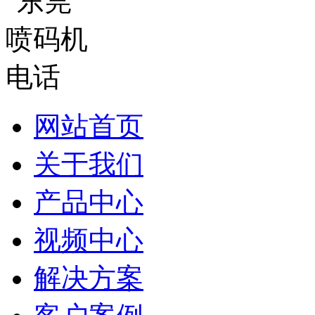
网站首页
关于我们
产品中心
视频中心
解决方案