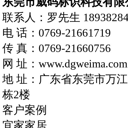
东莞市威码标识科技有限
联系人：罗先生 189382
电 话：0769-21661719
传 真：0769-21660756
网 址：www.dgweima.com
地 址：广东省东莞市万江
栋2楼
客户案例
宜家家居