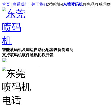
首页
|
联系我们
|
关于我们
欢迎访问
东莞喷码机
领先品牌威码喷
智能喷码机及周边自动化配套设备制造商
支持喷码机软件通讯协议开发