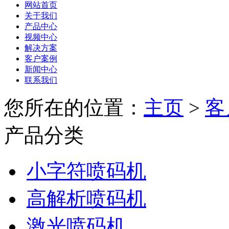
网站首页
关于我们
产品中心
视频中心
解决方案
客户案例
新闻中心
联系我们
您所在的位置：
主页
>
客
产品分类
小字符喷码机
高解析喷码机
激光喷码机