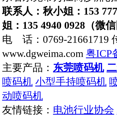
联系人：秋小姐：153 777
姐：135 4940 0928（
电 话：0769-21661719 
www.dgweima.com
粤ICP备
主要产品：
东莞喷码机
二
喷码机
小型手持喷码机
动喷码机
友情链接：
电池行业协会